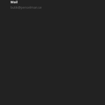
Mail
butik@penselman.se