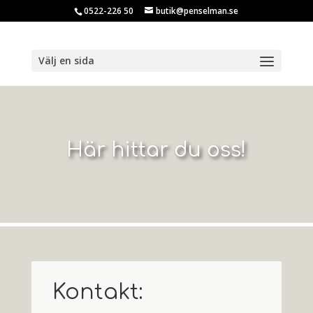
0522-226 50
butik@penselman.se
Välj en sida
Här hittar du oss!
Kontakt: